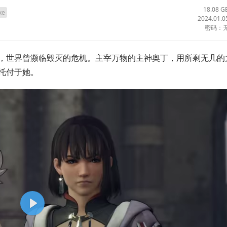
18.08 G
xe
2024.01.0
密码：
”，世界曾濒临毁灭的危机。主宰万物的主神奥丁，用所剩无几的
托付于她。
P