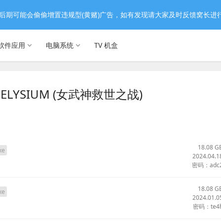
后期可能会偷偷增置违规型(黄赌)广告，如有发现请大家及时反馈窝长进
软件应用
电脑系统
TV 机盒
ELYSIUM (女武神救世之战)
18.08 G
xe
2024.04.1
密码：adc
18.08 G
xe
2024.01.0
密码：te4