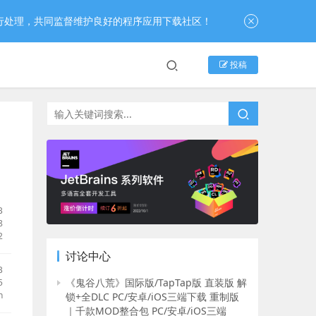
行处理，共同监督维护良好的程序应用下载社区！
投稿
B
8
2
讨论中心
B
《鬼谷八荒》国际版/TapTap版 直装版 解
5
h
锁+全DLC PC/安卓/iOS三端下载 重制版
｜千款MOD整合包 PC/安卓/iOS三端