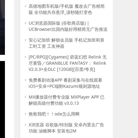
高德地图车机版/手机版 魔改去广告精简
版 全功能共存悬浮_读秒随灯变色
UC浏览器国际版 (谷歌商店版) |
UCBrowser比国内版好用精简无广告推送
安心记加班 解锁会员版 手机记加班和算
工时工资 工友神器
E
[PC/RPG][Cygames] 碧蓝幻想 Relink 无
尽黄昏／GRANBLUE FANTASY： Relink
V2.0.3+全DLC [120GB][百度/夸克]
免费番剧动漫APP 番剧采集与在线观看
iOS+安卓+PC端附Kazumi规则源地址
MX播放器付费专业版 MXPlayer APP 已
解锁高级付费功能 v3.0.13
救救我吧！！ode怎么用啊
X浏览器 谷歌版/特别版 安卓内置去广告
功能 油猴脚本 安装包2M