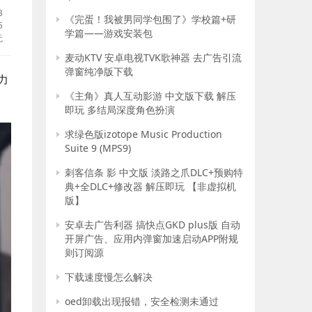
B
《完蛋！我被男同学包围了》学校篇+研
5
学篇——游戏安装包
无
麦动KTV 安卓电视TVK歌神器 去广告引流
弹窗纯净版下载
力
《主角》真人互动影游 中文版下载 解压
即玩 多结局深度角色扮演
求绿色版izotope Music Production
Suite 9 (MPS9)
刺客信条 影 中文版 淡路之爪DLC+预购特
典+全DLC+修改器 解压即玩 【非虚拟机
版】
安卓去广告利器 搞快点GKD plus版 自动
开屏广告、应用内弹窗加速启动APP附规
则订阅源
下载速度慢怎么解决
oed卸载出现报错，安全检测未通过