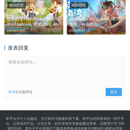
模拟经营
模拟经营
牧场物语 Welcome！美丽人
动物海湾/Critter Cove (重筑
生/STORY OF SEASONS: A
港湾，再启乐园)
Wonderful Life (耕耘记忆，
2024年5月8日
2024年9月17日
播种爱)
发表回复
请登录后评论...
登录
后才能评论
提交
本平台为个人功能站，主打软件无限速内容下载。而平台内所发布的一切子平
台，云类系列产品，讨论文章，软件资源等等都是搬运而来，仅限用于学习和
研究目的。其中子平台资源代下载是使用有成本的账号消耗进行调度从而实