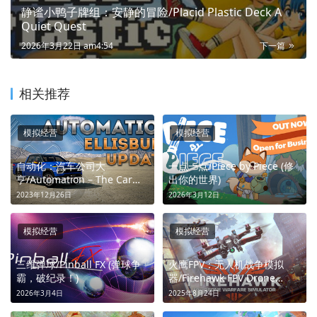
静谧小鸭子牌组：安静的冒险/Placid Plastic Deck A
Quiet Quest
2026年3月22日 am4:54
下一篇
相关推荐
模拟经营
模拟经营
自动化：汽车公司大
一点一点/Piece by Piece (修
亨/Automation – The Car
出你的世界)
Company Tycoon Game (造
2023年12月26日
2026年3月12日
车致富，数据为王)
模拟经营
模拟经营
三维弹球/Pinball FX (弹球争
火鹰FPV：无人机战争模拟
霸，破纪录！)
器/Firehawk FPV Drone
Warfare Simulator (鹰击长
2026年3月4日
2025年8月24日
空，无尽战场)