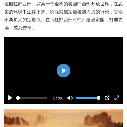
征服狂野西部。探索一个虚构的美国中西部开放世界，在恶
劣的环境中生存下来。说服其他定居者加入您的行列，管理
不断扩大的定居点。在《狂野西部时代》建设家园，打理农
场，成为传奇。
P
l
a
01:00
y
P
M
P
E
l
u
I
n
a
t
P
t