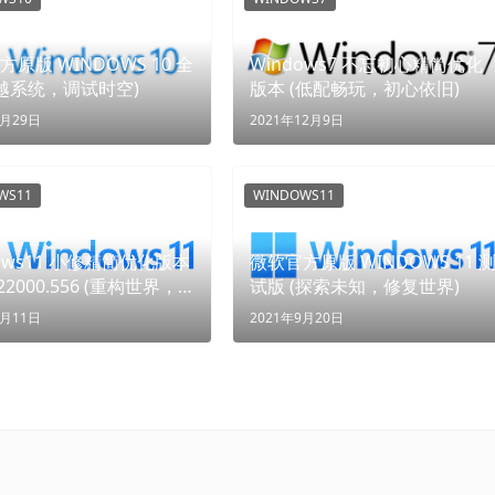
原版 WINDOWS 10 全
Windows7 不忘初心精简优化
穿越系统，调试时空)
版本 (低配畅玩，初心依旧)
8月29日
2021年12月9日
WS11
WINDOWS11
dows11 小修精简优化版本
微软官方原版 WINDOWS 11 
-22000.556 (重构世界，
试版 (探索未知，修复世界)
生)
3月11日
2021年9月20日