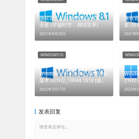
微软官方原版 WINDOWS 8.1
微软官方
全套 (穿越时空，调试世界)
套 (
2021年9月20日
2021年
WINDOWS10
WINDO
Windows10 不忘初心精简优化
Win
版本 v21H2_19044.1618 (极简
21H2
纯净，自由定制)
纯净新
2022年3月17日
2022年
发表回复
请登录后评论...