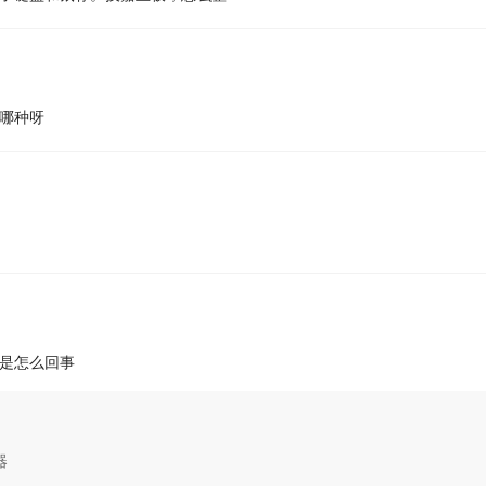
哪种呀
是怎么回事
器