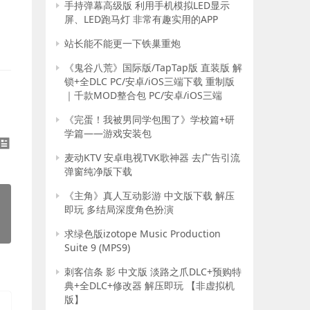
手持弹幕高级版 利用手机模拟LED显示
屏、LED跑马灯 非常有趣实用的APP
站长能不能更一下铁巢重炮
《鬼谷八荒》国际版/TapTap版 直装版 解
锁+全DLC PC/安卓/iOS三端下载 重制版
｜千款MOD整合包 PC/安卓/iOS三端
《完蛋！我被男同学包围了》学校篇+研
学篇——游戏安装包
麦动KTV 安卓电视TVK歌神器 去广告引流
弹窗纯净版下载
《主角》真人互动影游 中文版下载 解压
即玩 多结局深度角色扮演
求绿色版izotope Music Production
Suite 9 (MPS9)
刺客信条 影 中文版 淡路之爪DLC+预购特
典+全DLC+修改器 解压即玩 【非虚拟机
版】