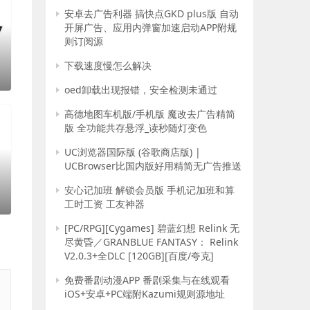
安卓去广告利器 搞快点GKD plus版 自动
开屏广告、应用内弹窗加速启动APP附规
则订阅源
下载速度慢怎么解决
oed卸载出现报错，安全检测未通过
高德地图车机版/手机版 魔改去广告精简
版 全功能共存悬浮_读秒随灯变色
UC浏览器国际版 (谷歌商店版) |
测
UCBrowser比国内版好用精简无广告推送
安心记加班 解锁会员版 手机记加班和算
工时工资 工友神器
[PC/RPG][Cygames] 碧蓝幻想 Relink 无
尽黄昏／GRANBLUE FANTASY： Relink
V2.0.3+全DLC [120GB][百度/夸克]
免费番剧动漫APP 番剧采集与在线观看
iOS+安卓+PC端附Kazumi规则源地址