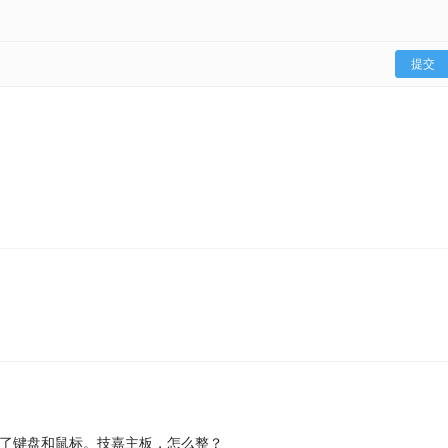
提交
？
了键盘和鼠标。技嘉主板，怎么整？