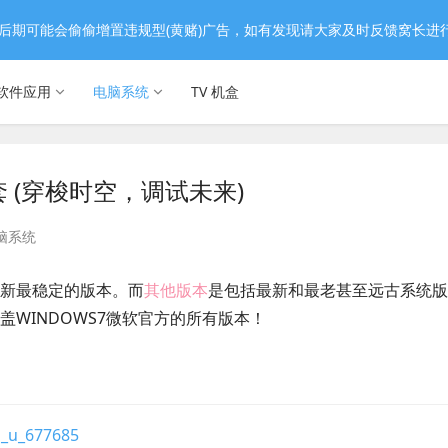
后期可能会偷偷增置违规型(黄赌)广告，如有发现请大家及时反馈窝长进
软件应用
电脑系统
TV 机盒
全套 (穿梭时空，调试未来)
脑系统
新最稳定的版本。而
其他版本
是包括最新和最老甚至远古系统版
WINDOWS7微软官方的所有版本！
d_u_677685