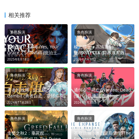
相关推荐
角色扮演
角色扮演
遵命,陛下：寒冬/Yes, Your
棱光骑士：高清重制
Grace 2 Snowfall (统治王
版/EXSTETRA (异界东京救世
国，权衡生死)
接吻RPG)
2025年8月18日
2026年7月30日
角色扮演
角色扮演
勇者的残局：自走棋/Seer’s
通缉令：死亡/Wanted: Dead
Gambit (勇者自走，逆转终局)
(僵尸小队血战香港)
2024年11月28日
2024年1月30日
角色扮演
角色扮演
贪婪之秋2：垂死世
苍穹浩瀚：奥西里斯重生/The
界/GreedFall II: The Dying
Expanse Osiris Reborn (佣