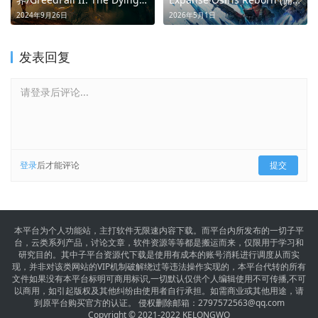
World (探索，联盟，夺自由)
兵组队闯荡太阳系阴谋)
2024年9月26日
2026年5月1日
发表回复
请登录后评论...
登录
后才能评论
提交
本平台为个人功能站，主打软件无限速内容下载。而平台内所发布的一切子平
台，云类系列产品，讨论文章，软件资源等等都是搬运而来，仅限用于学习和
研究目的。其中子平台资源代下载是使用有成本的账号消耗进行调度从而实
现，并非对该类网站的VIP机制破解绕过等违法操作实现的，本平台代转的所有
文件如果没有本平台标明可商用标识,一切默认仅供个人编辑使用不可传播,不可
以商用，如引起版权及其他纠纷由使用者自行承担。如需商业或其他用途，请
到原平台购买官方的认证。 侵权删除邮箱：
2797572563@qq.com
Copyright © 2021-2022 KELONGWO