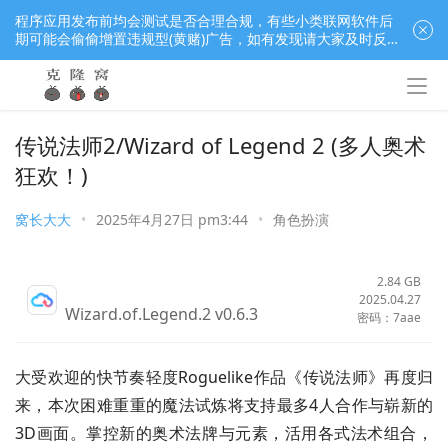
程序应用发布前均会测试是否合理合规，有些小类联网软件后
期可能会偷偷增置违规型(黄赌)广告，如有发现请大家及时反
馈窝长进行处理，共同监督维护良好的程序应用下载社区！
传说法师2/Wizard of Legend 2 (多人奥术
狂欢！)
窝长大大
•
2025年4月27日 pm3:44
•
角色扮演
2.84 GB
2025.04.27
Wizard.of.Legend.2 v0.6.3
密码：7aae
大受欢迎的快节奏轻度Roguelike作品《传说法师》再度归
来，本次困难重重的魔法试炼将支持最多4人合作与崭新的
3D画面。掌控新的奥术法牌与元素，活用各式法术组合，