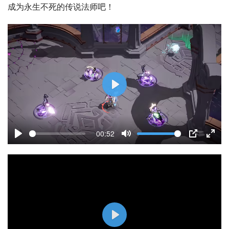
成为永生不死的传说法师吧！
P
l
a
00:52
y
P
M
P
E
l
u
I
n
a
t
P
t
y
e
e
r
f
P
u