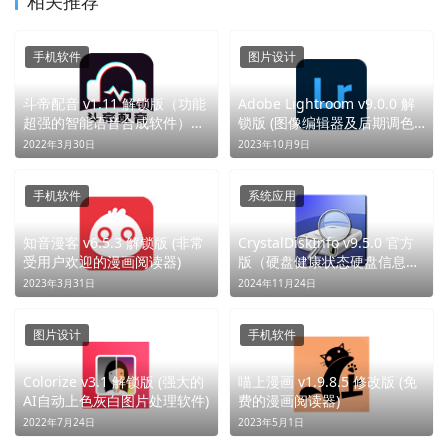
相关推荐
手机软件
图片设计
斗帝配音 v1.11 解锁版（功能
Adobe Lightroom v9.0.0 解
超强的智能语音合成软件）
锁版 (图像编辑器及后期调色
(斗帝之音，声动乾坤)
软件)
2022年3月30日
2023年10月9日
手机软件
系统应用
知音漫客 v6.5.3 解锁版 (非常
CrystalDiskInfo v9.5.0 官方
受用户欢迎的漫画阅读器)
版（硬盘健康状态硬盘信息检
测）
2023年3月31日
2024年11月24日
图片设计
手机软件
Colorize v3.1 解锁版 (强大的
喵上漫画 v1.9.8.5 修改版 (免
AI自动上色灰白图片处理软件)
费的漫画阅读器)
2022年7月24日
2023年5月1日