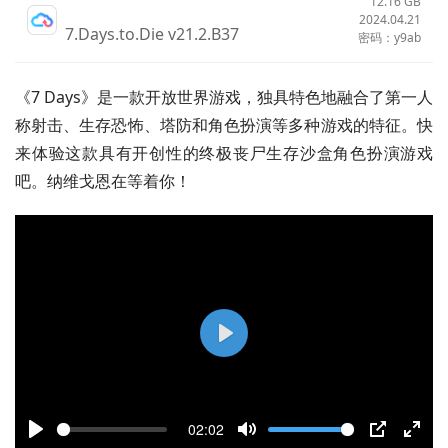
12.16 GB
2024.04.21
7.Days.to.Die v21.2.B37
密码：y9ab
《7 Days》是一款开放世界游戏，独具特色地融合了第一人
称射击、生存恐怖、塔防和角色扮演等多种游戏的特征。快
来体验这款具有开创性的终极丧尸生存沙盒角色扮演游戏
吧。纳维戈恩在等着你！
P
l
a
02:02
y