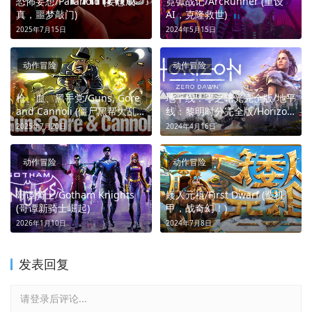
恐怖妄想/Paranoid (妄想成
霓弧战记/ArcRunner (重设
真，噩梦敲门)
AI，克隆救世)
2025年7月15日
2024年5月15日
动作冒险
动作冒险
枪、血、黑手党/Guns, Gore
地平线：零之曙光完全版/地平
and Cannoli (僵尸黑帮大乱
线：黎明时分完全版/Horizon
斗！)
Zero Dawn Complete
2025年7月20日
2024年4月16日
Edition (狩猎机械巨兽)
动作冒险
动作冒险
哥谭骑士/Gotham Knights
矮人元祖/First Dwarf (造机
(哥谭新骑士崛起)
甲，战奇幻！)
2026年1月10日
2024年7月8日
发表回复
请登录后评论...