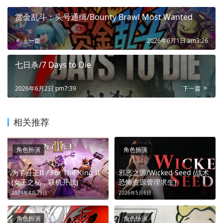
赏金乱斗：头号通缉/Bounty Brawl Most Wanted
上一篇
2026年6月1日 am3:26
七日杀/7 Days to Die
2026年6月2日 pm7:39
下一篇
相关推荐
角色扮演
角色扮演
为了吾王II / For The King II
邪恶之源/Wicked Seed (战术
(女王之秘，联机开战)
恐怖资源管理求生)
2024年4月29日
2026年5月6日
角色扮演
角色扮演