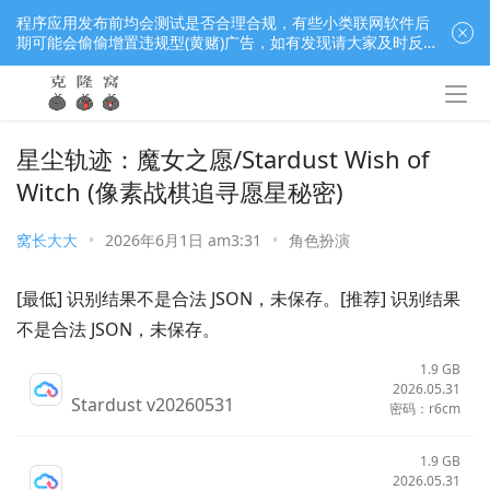
程序应用发布前均会测试是否合理合规，有些小类联网软件后
期可能会偷偷增置违规型(黄赌)广告，如有发现请大家及时反
馈窝长进行处理，共同监督维护良好的程序应用下载社区！
星尘轨迹：魔女之愿/Stardust Wish of
Witch (像素战棋追寻愿星秘密)
窝长大大
•
2026年6月1日 am3:31
•
角色扮演
[最低] 识别结果不是合法 JSON，未保存。[推荐] 识别结果
不是合法 JSON，未保存。
1.9 GB
2026.05.31
Stardust v20260531
密码：r6cm
1.9 GB
2026.05.31