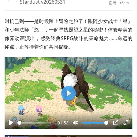
Stardust v20260531
密码：r6cm
时机已到——是时候踏上冒险之旅了！跟随少女战士「星」
和少年法师「悠」，一起寻找愿望之星的秘密！体验精美的
像素动画演出，感受经典SRPG战斗的策略魅力……命运的
终点，正等待着你们共同揭晓。
P
l
a
01:53
y
P
M
P
E