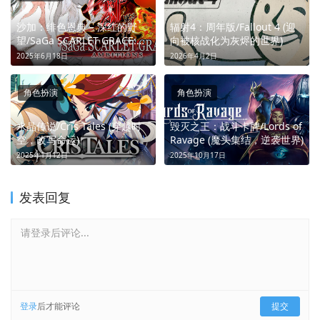
沙加：绯色恩典 – 深红的野
辐射4：周年版/Fallout 4 (迎
望/SaGa SCARLET GRACE:
向被核战化为灰烬的世界)
AMBITIONS™ (命运由你，冒
2025年6月18日
2026年4月2日
险无尽)
角色扮演
角色扮演
水晶传说/Cris Tales (穿越时
毁灭之王：战斗卡牌/Lords of
空，改写命运)
Ravage (魔头集结，逆袭世界)
2025年1月12日
2025年10月17日
发表回复
请登录后评论...
登录
后才能评论
提交