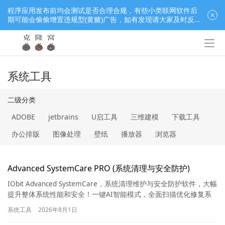
程序应用发布前均会测试是否合理合规，有些小类联网软件后
期可能会偷偷增置违规型(黄赌)广告，如有发现请大家及时反
馈窝长进行处理，共同监督维护良好的程序应用下载社区！
系统工具
二级分类
ADOBE
jetbrains
U启工具
三维建模
下载工具
办公排版
图像处理
壁纸
播放器
浏览器
程序员必备
系统工具
系统激活
编辑器
视频录制
Advanced SystemCare PRO (系统清理与安全防护)
视频音频
解压缩
远程工具
音乐播放器
IObit Advanced SystemCare，系统清理维护与安全防护软件，大幅
提升整体系统性能和安全！一键AI智能模式，全面扫描优化修复系
统，拥有性能加速模式、系统优化、网络…
系统工具
2026年8月1日