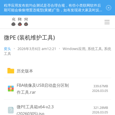
程序应用发布前均会测试是否合理合规，有些小类联网软件后
期可能会偷偷增置违规型(黄赌)广告，如有发现请大家及时反
馈窝长进行处理，共同监督维护良好的程序应用下载社区！
微PE (装机维护工具)
窝头
•
2026年3月6日 am12:21
•
Windows应用
,
系统工具
,
系统
工具
历史版本
FBA镜像及USB启动盘分区制
339.67MB
2026.03.05
作工具.rar
微PE工具箱x64-v2.3
321.28MB
2026.03.05
(20260305).iso