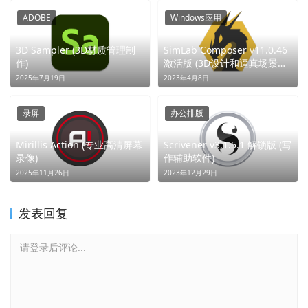
ADOBE
Windows应用
3D Sampler (3D材质管理制
SimLab Composer v11.0.46
作)
激活版 (3D设计和逼真场景的
多功能软件) (无有效返回内容)
2025年7月19日
2023年4月8日
录屏
办公排版
Mirillis Action (专业高清屏幕
Scrivener v3.1.5.1 解锁版 (写
录像)
作辅助软件)
2025年11月26日
2023年12月29日
发表回复
请登录后评论...