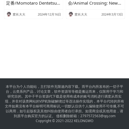
定番/Momotaro Dentetsu
会/Animal Crossing: New
Showa Heisei Reiwa mo
Horizons (内容简要概括)
Teiban (铁路大亨，日本争
窝长大大
2024年12月16日
窝长大大
2024年3月13日
霸)
本平台为个人功能站，主打软件无限速内容下载。而平台内所发布的一切子平
台，云类系列产品，讨论文章，软件资源等等都是搬运而来，仅限用于学习和
研究目的。其中子平台资源代下载是使用有成本的账号消耗进行调度从而实
现，并非对该类网站的VIP机制破解绕过等违法操作实现的，本平台代转的所有
文件如果没有本平台标明可商用标识,一切默认仅供个人编辑使用不可传播,不可
以商用，如引起版权及其他纠纷由使用者自行承担。如需商业或其他用途，请
到原平台购买官方的认证。 侵权删除邮箱：
2797572563@qq.com
Copyright © 2021-2022 KELONGWO