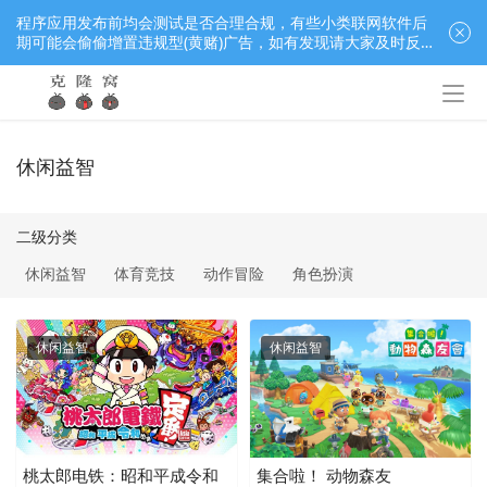
程序应用发布前均会测试是否合理合规，有些小类联网软件后
期可能会偷偷增置违规型(黄赌)广告，如有发现请大家及时反
馈窝长进行处理，共同监督维护良好的程序应用下载社区！
休闲益智
二级分类
休闲益智
体育竞技
动作冒险
角色扮演
休闲益智
休闲益智
桃太郎电铁：昭和平成令和
集合啦！ 动物森友