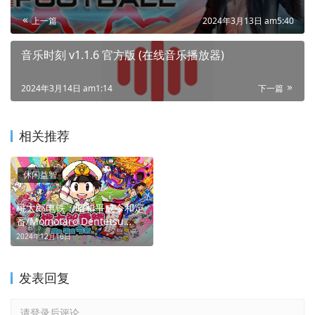
上一篇
2024年3月13日 am5:40
音乐时刻 v1.1.6 官方版 (在线音乐播放器)
2024年3月14日 am1:14
下一篇
相关推荐
休闲益智
桃太郎电铁：昭和平成令和定
番/Momotaro Dentetsu
Showa Heisei Reiwa mo
2024年12月16日
Teiban (铁路大亨，日本争霸)
发表回复
请登录后评论...