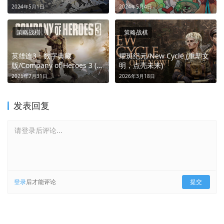
2024年5月1日
2024年5月4日
策略战棋
策略战棋
英雄连3：数字典藏
耀斑纪元/New Cycle (重塑文
版/Company of Heroes 3 (地
明，点亮未来)
中海战场策略激烈对抗)
2026年7月31日
2026年3月18日
发表回复
请登录后评论...
登录
后才能评论
提交