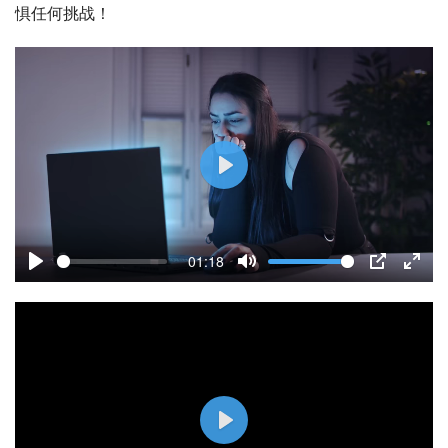
惧任何挑战！
P
l
a
01:18
y
P
M
P
E
l
u
I
n
a
t
P
t
y
e
e
r
f
P
u