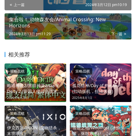
上一篇
2024年3月12日 pm10:19
集合啦！ 动物森友会/Animal Crossing: New
Horizons
2024年3月13日 pm11:29
下一篇
相关推荐
策略战棋
策略战棋
晦暗神祗2/黑暗神灵2/Dark
孤岛猎神/Day of the Shell
Deity 2 (帝国入侵回合战术抗
(扣动扳机，扭转天命)
争)
2026年4月28日
2025年8月1日
策略战棋
策略战棋
伊克西翁/IXION (魔物猎杀，
雪居之地/Wildfrost (冰原卡
末世求生)
牌，驱散寒冬)