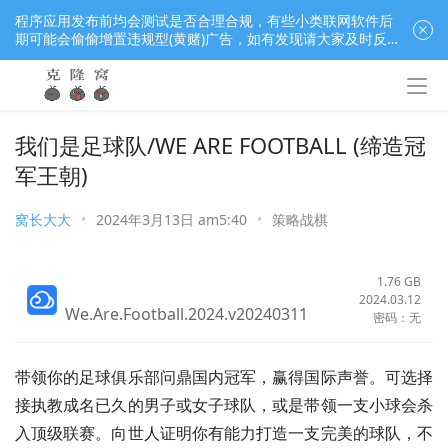
程序应用发布前均会测试是否合理合规，有些小类联网软件后
期可能会偷偷增置违规型(黄赌)广告，如有发现请大家及时反
馈窝长进行处理，共同监督维护良好的程序应用下载社区！
我们是足球队/WE ARE FOOTBALL (缔造冠
军王朝)
窝长大大
•
2024年3月13日 am5:40
•
策略战棋
1.76 GB
2024.03.12
We.Are.Football.2024.v20240311
密码：无
带领你的足球俱乐部问鼎国内冠军，赢得国际声誉。可选择
接执教成名已久的男子或女子球队，或是带领一支小球会杀
入顶级联赛。向世人证明你有能力打造一支完美的球队，不