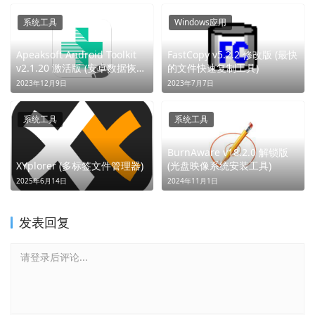
系统工具
Windows应用
Apeaksoft Android Toolkit
FastCopy v5.2.2 修改版 (最快
v2.1.20 激活版 (安卓数据恢复
的文件快速复制工具)
工具) (数据重生，万物复苏)
2023年12月9日
2023年7月7日
系统工具
系统工具
BurnAware v18.2.0 解锁版
XYplorer (多标签文件管理器)
(光盘映像系统安装工具)
2025年6月14日
2024年11月1日
发表回复
请登录后评论...