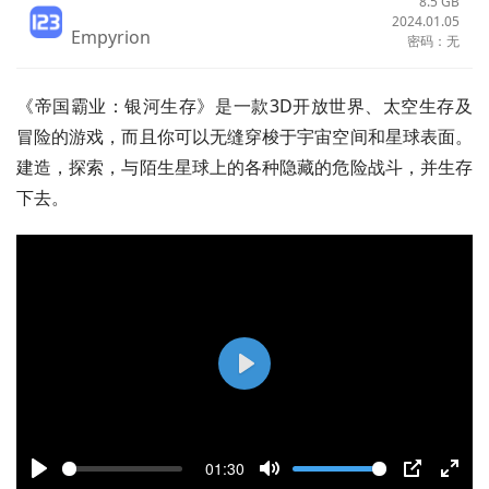
8.5 GB
2024.01.05
Empyrion
密码：无
《帝国霸业：银河生存》是一款3D开放世界、太空生存及
冒险的游戏，而且你可以无缝穿梭于宇宙空间和星球表面。
建造，探索，与陌生星球上的各种隐藏的危险战斗，并生存
下去。
P
l
a
01:30
y