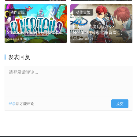
动作冒险
动作冒险
河尾：强强联手/River Tails:
伊苏X：北境历险/Ys X
Stronger Together (双生协
Nordics (探索北海冒险！)
作，自然共生)
2024年4月28日
2024年10月2日
发表回复
请登录后评论...
登录
后才能评论
提交