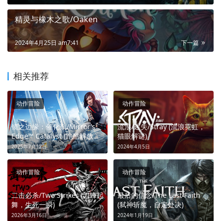
精灵与橡木之歌/Oaken
2024年4月25日 am7:41
下一篇
相关推荐
动作冒险
动作冒险
镜之边缘：催化剂/Mirror’s
流浪/迷失/Stray (流浪霓虹，
Edge™ Catalyst (跑酷解放城
猫眼解谜)
市)
2025年7月12日
2024年4月5日
动作冒险
动作冒险
二击必杀/Two Strikes (刀锋起
最后的信念/The Last Faith
舞，生死一瞬)
(弑神斩魔，自定处决)
2026年3月16日
2024年1月19日