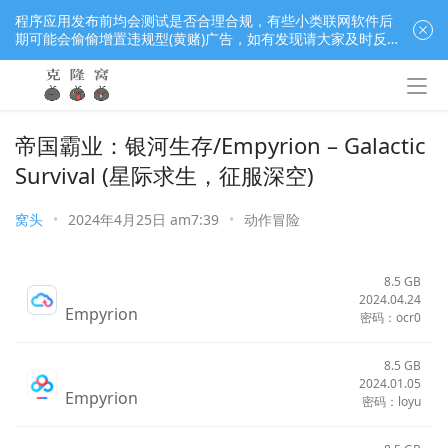
程序应用发布前均会测试是否合理合规，有些小类联网软件后
期可能会偷偷增置违规型(黄赌)广告，如有发现请大家及时反
馈窝长进行处理，共同监督维护良好的程序应用下载社区！
帝国霸业：银河生存/Empyrion – Galactic
Survival (星际求生，征服深空)
窝头
•
2024年4月25日 am7:39
•
动作冒险
8.5 GB
2024.04.24
Empyrion
密码：ocr0
8.5 GB
2024.01.05
Empyrion
密码：loyu