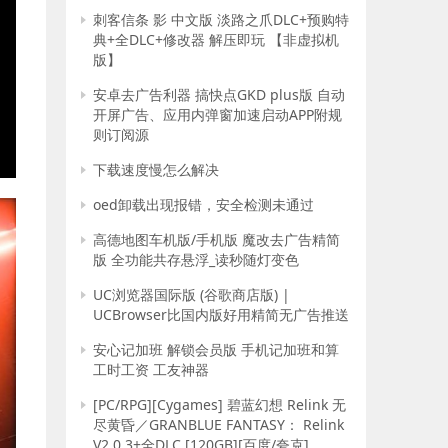
刺客信条 影 中文版 淡路之爪DLC+预购特
典+全DLC+修改器 解压即玩 【非虚拟机
版】
安卓去广告利器 搞快点GKD plus版 自动
开屏广告、应用内弹窗加速启动APP附规
则订阅源
下载速度慢怎么解决
E
oed卸载出现报错，安全检测未通过
高德地图车机版/手机版 魔改去广告精简
版 全功能共存悬浮_读秒随灯变色
UC浏览器国际版 (谷歌商店版) |
UCBrowser比国内版好用精简无广告推送
安心记加班 解锁会员版 手机记加班和算
工时工资 工友神器
[PC/RPG][Cygames] 碧蓝幻想 Relink 无
尽黄昏／GRANBLUE FANTASY： Relink
V2.0.3+全DLC [120GB][百度/夸克]