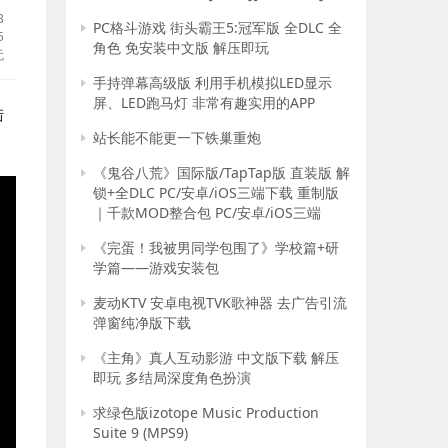
B
PC格斗游戏 街头霸王5:冠军版 全DLC 全
5
角色 免安装中文版 解压即玩
无
手持弹幕高级版 利用手机模拟LED显示
屏、LED跑马灯 非常有趣实用的APP
 
站长能不能更一下铁巢重炮
《鬼谷八荒》国际版/TapTap版 直装版 解
锁+全DLC PC/安卓/iOS三端下载 重制版
｜千款MOD整合包 PC/安卓/iOS三端
《完蛋！我被男同学包围了》学校篇+研
学篇——游戏安装包
麦动KTV 安卓电视TVK歌神器 去广告引流
弹窗纯净版下载
《主角》真人互动影游 中文版下载 解压
即玩 多结局深度角色扮演
求绿色版izotope Music Production
Suite 9 (MPS9)