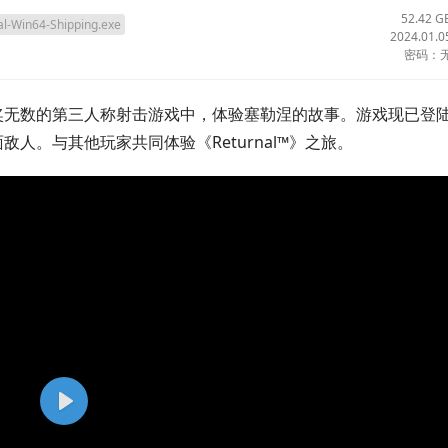
52.42 G
l-Win64-Shipping.exe
2024.01.0
密码：
奖无数的第三人称射击游戏中，体验塞勒涅的故事。游戏现已登陆
直面敌人。与其他玩家共同体验《Returnal™》之旅。
P