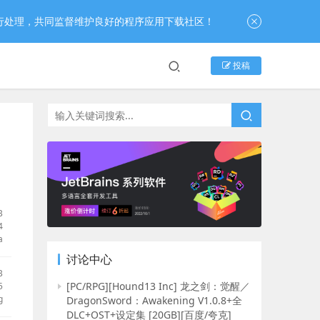
行处理，共同监督维护良好的程序应用下载社区！
投稿
B
4
a
讨论中心
B
[PC/RPG][Hound13 Inc] 龙之剑：觉醒／
5
g
DragonSword：Awakening V1.0.8+全
DLC+OST+设定集 [20GB][百度/夸克]