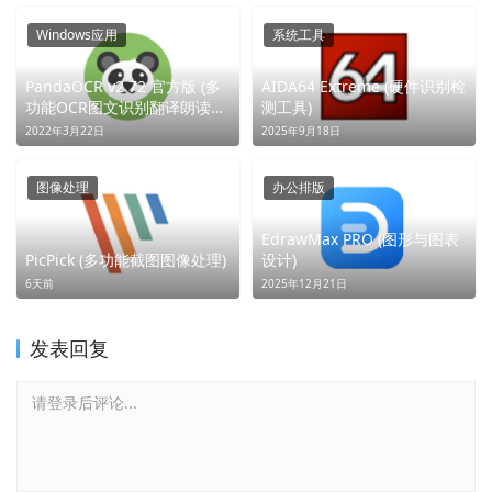
Windows应用
系统工具
PandaOCR v2.72 官方版 (多
AIDA64 Extreme (硬件识别检
功能OCR图文识别翻译朗读工
测工具)
具) (识图翻译，全能神器)
2022年3月22日
2025年9月18日
图像处理
办公排版
EdrawMax PRO (图形与图表
PicPick (多功能截图图像处理)
设计)
6天前
2025年12月21日
发表回复
请登录后评论...