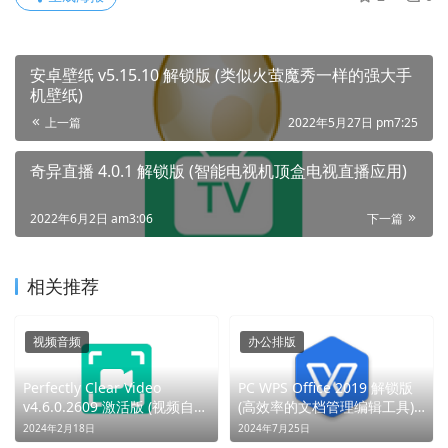
安卓壁纸 v5.15.10 解锁版 (类似火萤魔秀一样的强大手
机壁纸)
上一篇
2022年5月27日 pm7:25
奇异直播 4.0.1 解锁版 (智能电视机顶盒电视直播应用)
2022年6月2日 am3:06
下一篇
相关推荐
视频音频
办公排版
Perfectly Clear Video
PC WPS Office 2019 解锁版
v4.6.0.2609 激活版 (视频自动
(高效率的文档管理编辑工具)
校色) (一键校色，视界新生)
(文档在手，世界我有)
2024年2月18日
2024年7月25日