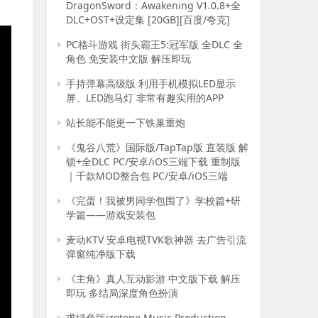
DragonSword：Awakening V1.0.8+全
DLC+OST+设定集 [20GB][百度/夸克]
PC格斗游戏 街头霸王5:冠军版 全DLC 全
角色 免安装中文版 解压即玩
手持弹幕高级版 利用手机模拟LED显示
屏、LED跑马灯 非常有趣实用的APP
站长能不能更一下铁巢重炮
《鬼谷八荒》国际版/TapTap版 直装版 解
锁+全DLC PC/安卓/iOS三端下载 重制版
｜千款MOD整合包 PC/安卓/iOS三端
《完蛋！我被男同学包围了》学校篇+研
学篇——游戏安装包
麦动KTV 安卓电视TVK歌神器 去广告引流
弹窗纯净版下载
《主角》真人互动影游 中文版下载 解压
即玩 多结局深度角色扮演
求绿色版izotope Music Production