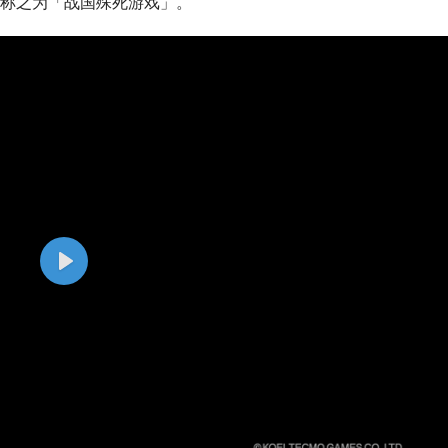
称之为「战国殊死游戏」。
P
l
a
y