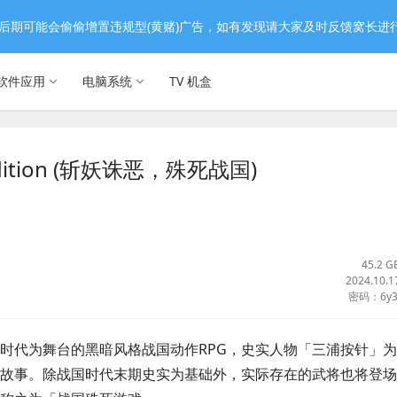
后期可能会偷偷增置违规型(黄赌)广告，如有发现请大家及时反馈窝长进
软件应用
电脑系统
TV 机盒
Edition (斩妖诛恶，殊死战国)
45.2 G
2024.10.1
密码：6y3
时代为舞台的黑暗风格战国动作RPG，史实人物「三浦按针」
故事。除战国时代末期史实为基础外，实际存在的武将也将登场