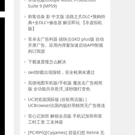
Suite 9 (MPS9)
E
刺客信条 影 中文版 淡路之爪DLC+预购特
典+全DLC+修改器 解压即玩 【非虚拟机
版】
安卓去广告利器 搞快点GKD plus版 自动
开屏广告、应用内弹窗加速启动APP附规
则订阅源
下载速度慢怎么解决
oed卸载出现报错，安全检测未通过
高德地图车机版/手机版 魔改去广告精简
版 全功能共存悬浮_读秒随灯变色
UC浏览器国际版 (谷歌商店版) |
UCBrowser比国内版好用精简无广告推送
安心记加班 解锁会员版 手机记加班和算
工时工资 工友神器
[PC/RPG][Cygames] 碧蓝幻想 Relink 无