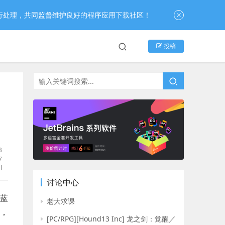
行处理，共同监督维护良好的程序应用下载社区！
投稿
B
7
l
讨论中心
为蓝
老大求课
，
[PC/RPG][Hound13 Inc] 龙之剑：觉醒／