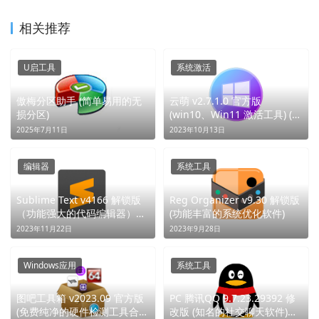
相关推荐
U启工具
系统激活
傲梅分区助手 (简单易用的无
云萌 v2.7.1.0 官方版
损分区)
(win10、Win11 激活工具) (云
转系统，一键激活)
2025年7月11日
2023年10月13日
编辑器
系统工具
Sublime Text v4166 解锁版
Reg Organizer v9.30 解锁版
（功能强大的代码编辑器）
(功能丰富的系统优化软件)
(码动世界，键定乾坤)
2023年11月22日
2023年9月28日
Windows应用
系统工具
图吧工具箱 v2023.09 官方版
PC 腾讯QQ 9.7.23.29392 修
(免费纯净的硬件检测工具合
改版 (知名的社交聊天软件)