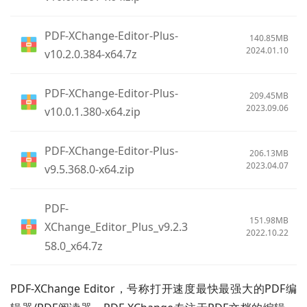
PDF-XChange-Editor-Plus-
140.85MB
2024.01.10
v10.2.0.384-x64.7z
PDF-XChange-Editor-Plus-
209.45MB
2023.09.06
v10.0.1.380-x64.zip
PDF-XChange-Editor-Plus-
206.13MB
2023.04.07
v9.5.368.0-x64.zip
PDF-
151.98MB
XChange_Editor_Plus_v9.2.3
2022.10.22
58.0_x64.7z
PDF-XChange Editor，号称打开速度最快最强大的PDF编