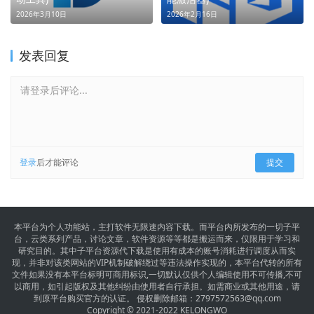
2026年3月10日
2026年2月16日
发表回复
请登录后评论...
登录
后才能评论
提交
本平台为个人功能站，主打软件无限速内容下载。而平台内所发布的一切子平
台，云类系列产品，讨论文章，软件资源等等都是搬运而来，仅限用于学习和
研究目的。其中子平台资源代下载是使用有成本的账号消耗进行调度从而实
现，并非对该类网站的VIP机制破解绕过等违法操作实现的，本平台代转的所有
文件如果没有本平台标明可商用标识,一切默认仅供个人编辑使用不可传播,不可
以商用，如引起版权及其他纠纷由使用者自行承担。如需商业或其他用途，请
到原平台购买官方的认证。 侵权删除邮箱：
2797572563@qq.com
Copyright © 2021-2022 KELONGWO