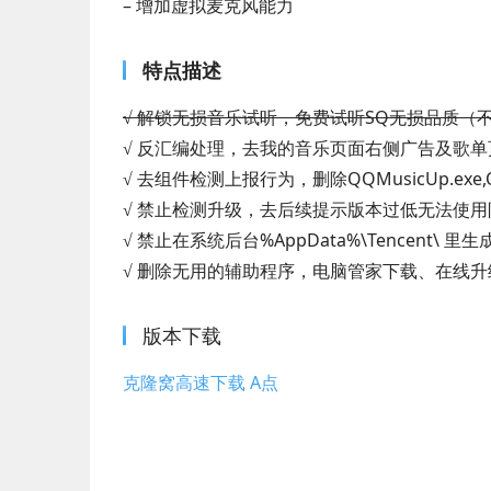
– 增加虚拟麦克风能力
特点描述
√ 解锁无损音乐试听，免费试听SQ无损品质（不
√ 反汇编处理，去我的音乐页面右侧广告及歌
√ 去组件检测上报行为，删除QQMusicUp.exe,QQM
√ 禁止检测升级，去后续提示版本过低无法使
√ 禁止在系统后台%AppData%\Tencent\ 里
√ 删除无用的辅助程序，电脑管家下载、在线升级
版本下载
克隆窝高速下载 A点