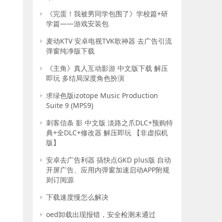
《完蛋！我被男同学包围了》学校篇+研
学篇——游戏安装包
麦动KTV 安卓电视TVK歌神器 去广告引流
弹窗纯净版下载
《主角》真人互动影游 中文版下载 解压
即玩 多结局深度角色扮演
求绿色版izotope Music Production
Suite 9 (MPS9)
刺客信条 影 中文版 淡路之爪DLC+预购特
典+全DLC+修改器 解压即玩 【非虚拟机
版】
安卓去广告利器 搞快点GKD plus版 自动
开屏广告、应用内弹窗加速启动APP附规
则订阅源
下载速度慢怎么解决
oed卸载出现报错，安全检测未通过