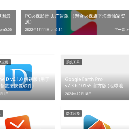
用范围最
PC央视影音 去广告版 （聚合央视旗下海量独家资
源）
pm5:06
2022年1月11日 pm6:14
下一篇
ws应用
系统工具
D v6.1.0 解锁版 (用于
Google Earth Pro
备数据恢复软件)
v7.3.6.10155 官方版 (地球地图)
(足不出户，环游世界)
9月1日
2024年12月18日
版
媒体音频