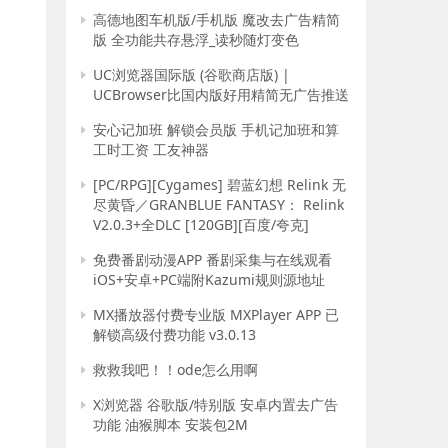
高德地图车机版/手机版 魔改去广告精简
版 全功能共存悬浮_读秒随灯变色
UC浏览器国际版 (谷歌商店版) |
UCBrowser比国内版好用精简无广告推送
安心记加班 解锁会员版 手机记加班和算
工时工资 工友神器
[PC/RPG][Cygames] 碧蓝幻想 Relink 无
尽黄昏／GRANBLUE FANTASY： Relink
V2.0.3+全DLC [120GB][百度/夸克]
免费番剧动漫APP 番剧采集与在线观看
iOS+安卓+PC端附Kazumi规则源地址
MX播放器付费专业版 MXPlayer APP 已
解锁高级付费功能 v3.0.13
救救我吧！！ode怎么用啊
X浏览器 谷歌版/特别版 安卓内置去广告
功能 油猴脚本 安装包2M