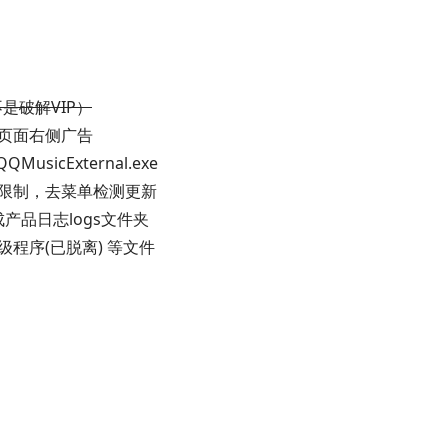
是破解VIP）
单页面右侧广告
usicExternal.exe
用限制，去菜单检测更新
生成产品日志logs文件夹
程序(已脱离) 等文件