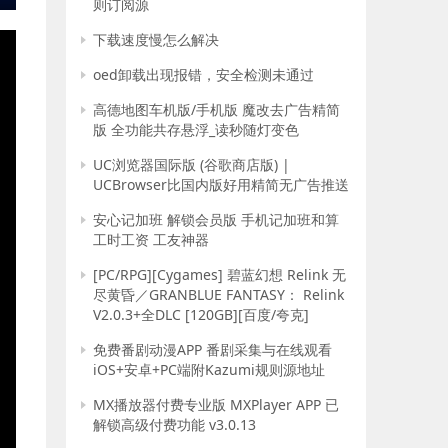
E
则订阅源
下载速度慢怎么解决
oed卸载出现报错，安全检测未通过
高德地图车机版/手机版 魔改去广告精简
版 全功能共存悬浮_读秒随灯变色
UC浏览器国际版 (谷歌商店版) |
UCBrowser比国内版好用精简无广告推送
安心记加班 解锁会员版 手机记加班和算
工时工资 工友神器
[PC/RPG][Cygames] 碧蓝幻想 Relink 无
尽黄昏／GRANBLUE FANTASY： Relink
V2.0.3+全DLC [120GB][百度/夸克]
免费番剧动漫APP 番剧采集与在线观看
iOS+安卓+PC端附Kazumi规则源地址
MX播放器付费专业版 MXPlayer APP 已
解锁高级付费功能 v3.0.13