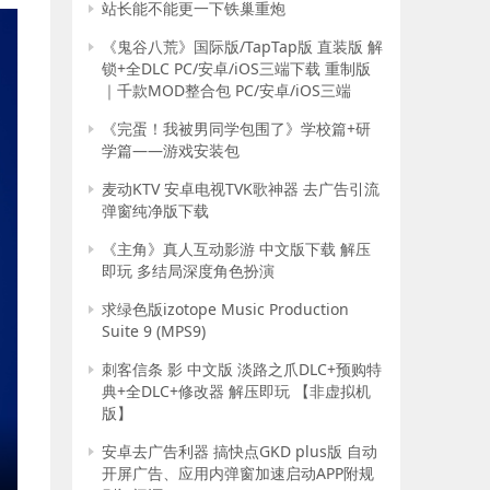
站长能不能更一下铁巢重炮
《鬼谷八荒》国际版/TapTap版 直装版 解
锁+全DLC PC/安卓/iOS三端下载 重制版
｜千款MOD整合包 PC/安卓/iOS三端
《完蛋！我被男同学包围了》学校篇+研
学篇——游戏安装包
麦动KTV 安卓电视TVK歌神器 去广告引流
弹窗纯净版下载
《主角》真人互动影游 中文版下载 解压
即玩 多结局深度角色扮演
求绿色版izotope Music Production
Suite 9 (MPS9)
刺客信条 影 中文版 淡路之爪DLC+预购特
典+全DLC+修改器 解压即玩 【非虚拟机
版】
安卓去广告利器 搞快点GKD plus版 自动
开屏广告、应用内弹窗加速启动APP附规