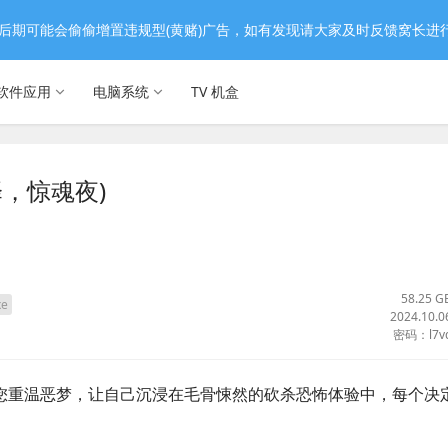
后期可能会偷偷增置违规型(黄赌)广告，如有发现请大家及时反馈窝长进
软件应用
电脑系统
TV 机盒
抉择，惊魂夜)
58.25 G
xe
2024.10.0
密码：l7v
》邀请您重温恶梦，让自己沉浸在毛骨悚然的砍杀恐怖体验中，每个决