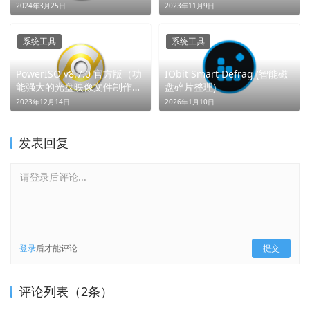
件） (驱动纯净，掌控人生)
2024年3月25日
2023年11月9日
系统工具
系统工具
PowerISO v8.7.0 官方版（功
IObit Smart Defrag (智能磁
能强大的光盘映像文件制作软
盘碎片整理)
件）
2023年12月14日
2026年1月10日
发表回复
请登录后评论...
登录
后才能评论
提交
评论列表（2条）