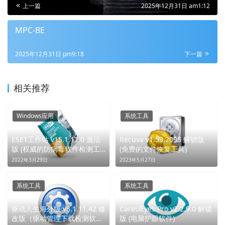
上一篇
2025年12月31日 am1:12
MPC-BE
2025年12月31日 pm9:18
下一篇
相关推荐
Windows应用
系统工具
ESET工作站 v15.1.12.0 激活
Recuva v1.53.2095 解锁版
版 (权威的防病毒软件检测工
(免费的文件恢复工具)
具)
2022年3月29日
2023年5月27日
系统工具
系统工具
驱动人生海外版 v8.1.11.42 修
CareUEyes Pro v2.2.9.0 解锁
改版（驱动管理下载检测软
版 (电脑护眼软件)