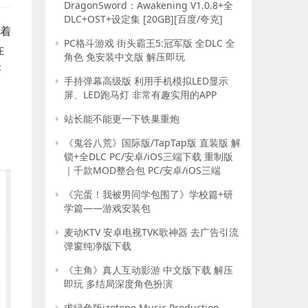
DragonSword：Awakening V1.0.8+全
DLC+OST+设定集 [20GB][百度/夸克]
随着
PC格斗游戏 街头霸王5:冠军版 全DLC 全
在
角色 免安装中文版 解压即玩
评
手持弹幕高级版 利用手机模拟LED显示
屏、LED跑马灯 非常有趣实用的APP
站长能不能更一下铁巢重炮
《鬼谷八荒》国际版/TapTap版 直装版 解
锁+全DLC PC/安卓/iOS三端下载 重制版
｜千款MOD整合包 PC/安卓/iOS三端
《完蛋！我被男同学包围了》学校篇+研
学篇——游戏安装包
麦动KTV 安卓电视TVK歌神器 去广告引流
弹窗纯净版下载
《主角》真人互动影游 中文版下载 解压
即玩 多结局深度角色扮演
求绿色版izotope Music Production