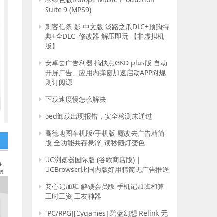
Suite 9 (MPS9)
刺客信条 影 中文版 淡路之爪DLC+预购特
典+全DLC+修改器 解压即玩 【非虚拟机
版】
安卓去广告利器 搞快点GKD plus版 自动
开屏广告、应用内弹窗加速启动APP附规
则订阅源
下载速度慢怎么解决
oed卸载出现报错，安全检测未通过
高德地图车机版/手机版 魔改去广告精简
版 全功能共存悬浮_读秒随灯变色
UC浏览器国际版 (谷歌商店版) |
UCBrowser比国内版好用精简无广告推送
安心记加班 解锁会员版 手机记加班和算
工时工资 工友神器
[PC/RPG][Cygames] 碧蓝幻想 Relink 无