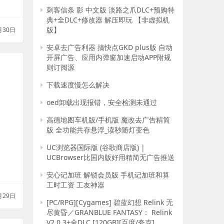
刺客信条 影 中文版 淡路之爪DLC+预购特
典+全DLC+修改器 解压即玩 【非虚拟机
版】
月30日
安卓去广告利器 搞快点GKD plus版 自动
开屏广告、应用内弹窗加速启动APP附规
则订阅源
下载速度慢怎么解决
oed卸载出现报错，安全检测未通过
高德地图车机版/手机版 魔改去广告精简
版 全功能共存悬浮_读秒随灯变色
UC浏览器国际版 (谷歌商店版) |
UCBrowser比国内版好用精简无广告推送
安心记加班 解锁会员版 手机记加班和算
工时工资 工友神器
月29日
[PC/RPG][Cygames] 碧蓝幻想 Relink 无
尽黄昏／GRANBLUE FANTASY： Relink
V2.0.3+全DLC [120GB][百度/夸克]