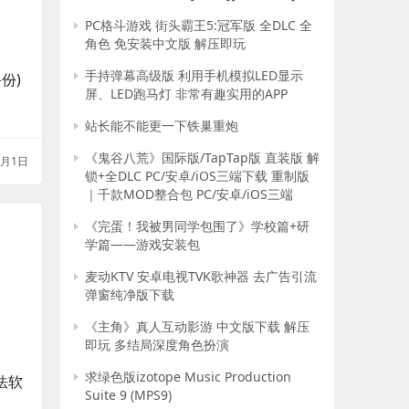
PC格斗游戏 街头霸王5:冠军版 全DLC 全
角色 免安装中文版 解压即玩
手持弹幕高级版 利用手机模拟LED显示
份)
屏、LED跑马灯 非常有趣实用的APP
站长能不能更一下铁巢重炮
《鬼谷八荒》国际版/TapTap版 直装版 解
1月1日
锁+全DLC PC/安卓/iOS三端下载 重制版
｜千款MOD整合包 PC/安卓/iOS三端
《完蛋！我被男同学包围了》学校篇+研
学篇——游戏安装包
麦动KTV 安卓电视TVK歌神器 去广告引流
弹窗纯净版下载
《主角》真人互动影游 中文版下载 解压
即玩 多结局深度角色扮演
求绿色版izotope Music Production
法软
Suite 9 (MPS9)