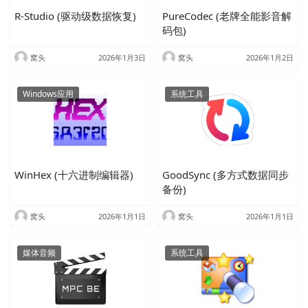
八卦娱乐
办公软件
图片设计
天气预报
学习工具
R-Studio (驱动级数据恢复)
PureCodec (老牌全能影音解
小说
漫画
程序员必备
系统应用
视频剪辑
码包)
视频音乐
解压缩
锻炼
窝头
2026年1月3日
窝头
2026年1月2日
Windows应用
系统工具
WinHex (十六进制编辑器)
GoodSync (多方式数据同步
备份)
窝头
2026年1月1日
窝头
2026年1月1日
媒体音频
系统工具