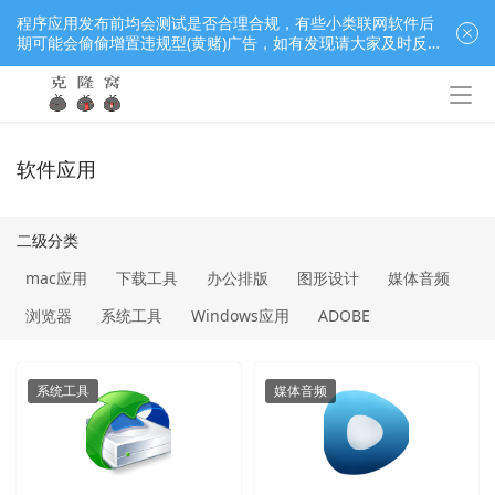
程序应用发布前均会测试是否合理合规，有些小类联网软件后
期可能会偷偷增置违规型(黄赌)广告，如有发现请大家及时反
馈窝长进行处理，共同监督维护良好的程序应用下载社区！
软件应用
二级分类
mac应用
下载工具
办公排版
图形设计
媒体音频
浏览器
系统工具
Windows应用
ADOBE
jetbrains
U启工具
三维建模
下载工具
办公排版
图像处理
壁纸
播放器
浏览器
程序员必备
系统工具
媒体音频
系统工具
系统激活
编辑器
视频录制
视频音频
解压缩
远程工具
音乐播放器
手机软件
下载工具