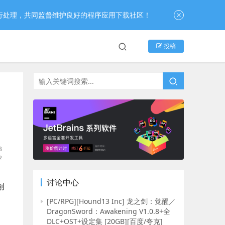
行处理，共同监督维护良好的程序应用下载社区！
投稿
B
2
讨论中心
创
[PC/RPG][Hound13 Inc] 龙之剑：觉醒／
DragonSword：Awakening V1.0.8+全
DLC+OST+设定集 [20GB][百度/夸克]