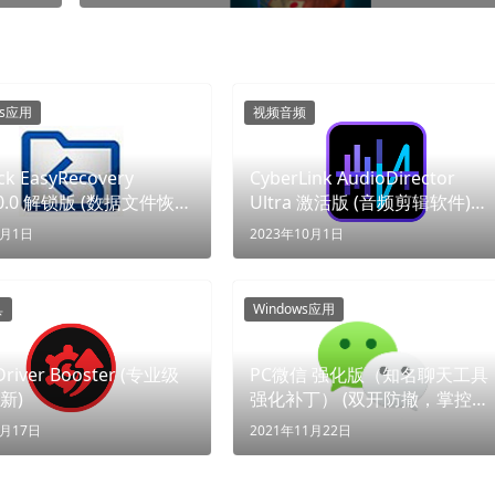
ws应用
视频音频
ck EasyRecovery
CyberLink AudioDirector
2.0.0 解锁版 (数据文件恢复
Ultra 激活版 (音频剪辑软件)
(声净界，听未来)
5月1日
2023年10月1日
具
Windows应用
 Driver Booster (专业级
PC微信 强化版（知名聊天工具
新)
强化补丁） (双开防撤，掌控一
切)
9月17日
2021年11月22日