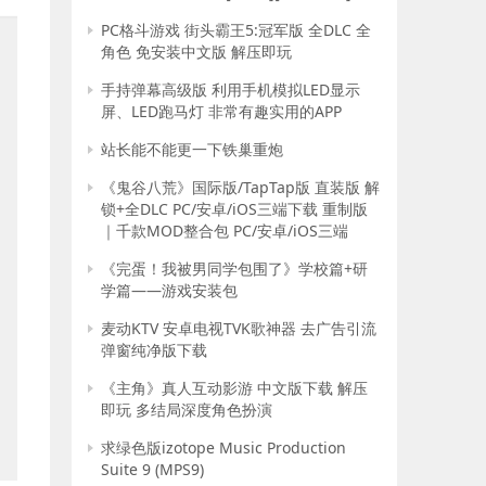
PC格斗游戏 街头霸王5:冠军版 全DLC 全
角色 免安装中文版 解压即玩
手持弹幕高级版 利用手机模拟LED显示
屏、LED跑马灯 非常有趣实用的APP
站长能不能更一下铁巢重炮
《鬼谷八荒》国际版/TapTap版 直装版 解
锁+全DLC PC/安卓/iOS三端下载 重制版
｜千款MOD整合包 PC/安卓/iOS三端
《完蛋！我被男同学包围了》学校篇+研
学篇——游戏安装包
麦动KTV 安卓电视TVK歌神器 去广告引流
弹窗纯净版下载
《主角》真人互动影游 中文版下载 解压
即玩 多结局深度角色扮演
求绿色版izotope Music Production
Suite 9 (MPS9)