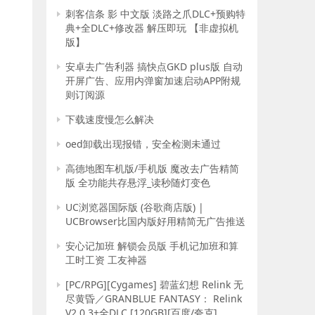
刺客信条 影 中文版 淡路之爪DLC+预购特
典+全DLC+修改器 解压即玩 【非虚拟机
版】
安卓去广告利器 搞快点GKD plus版 自动
开屏广告、应用内弹窗加速启动APP附规
则订阅源
下载速度慢怎么解决
oed卸载出现报错，安全检测未通过
高德地图车机版/手机版 魔改去广告精简
版 全功能共存悬浮_读秒随灯变色
UC浏览器国际版 (谷歌商店版) |
UCBrowser比国内版好用精简无广告推送
安心记加班 解锁会员版 手机记加班和算
工时工资 工友神器
[PC/RPG][Cygames] 碧蓝幻想 Relink 无
尽黄昏／GRANBLUE FANTASY： Relink
V2.0.3+全DLC [120GB][百度/夸克]