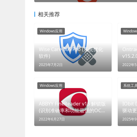
相关推荐
Windows应用
Windo
Wise Care 365 Pro (系统优化
Ontra
软件)
v15.
软件)
2025年7月2日
2022年
Windows应用
系统工
ABBYY FineReader v15 解锁版
IObit
(识别准确率和功能最强的OCR
驱动更
软件) (识破万物，转换世界)
2022年6月27日
2025年